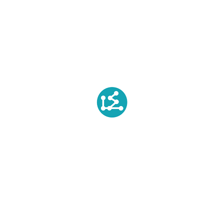
nternational Expo (JIExpo) Indonesia. Event ini
oris Tekstil serta Textile Products (TPT)
stri lain. PT Biopolytech Innovation buka di Hall D1
(March 28th – 30th 2019) sebagai distributor resmi
u